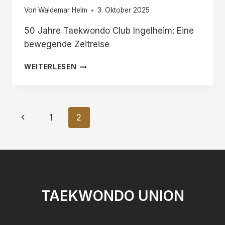
Von
Waldemar Helm
3. Oktober 2025
50 Jahre Taekwondo Club Ingelheim: Eine
bewegende Zeitreise
50
WEITERLESEN
JAHRE
TAEKWONDO
CLUB
INGELHEIM
Seitennavigation
Vorherige
1
2
Seite
TAEKWONDO UNION