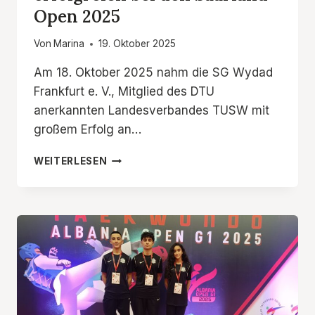
Open 2025
Von
Marina
19. Oktober 2025
Am 18. Oktober 2025 nahm die SG Wydad
Frankfurt e. V., Mitglied des DTU
anerkannten Landesverbandes TUSW mit
großem Erfolg an…
SG
WEITERLESEN
WYDAD
FRANKFURT
E.
V.
ERFOLGREICH
BEI
DEN
SAARLAND
OPEN
2025